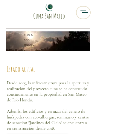
Cuna San Mateo
cun a
san
mateo
Oaxaca ~
México
Estado actual
Desde 2015, la infraestructura para la apertura y
realización del proyecto cuna se ha construido
continuamente en la propiedad en San Mateo
de Río Hondo.
Además, los edificios y terrazas del centro de
huéspedes con eco-albergue, seminario y centro
de sanación "Jardines del Cielo" se encuentran
en construcción desde 2018.