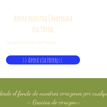
Apoya nuestra Campagna
via Paypal
Se aplican tarifas de Paypal.
>> Apoya via Paypal<<
desde el fondo de nuestros corazones por cualqu
>> Gracias de corazon
<<