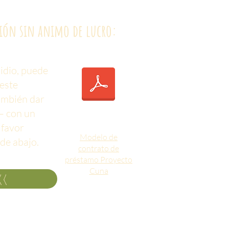
ción sin animo de lucro:
idio, puede
 este
ambién dar
– con un
 favor
Modelo de
de abajo.
contrato de
préstamo Proyecto
Cuna
<<