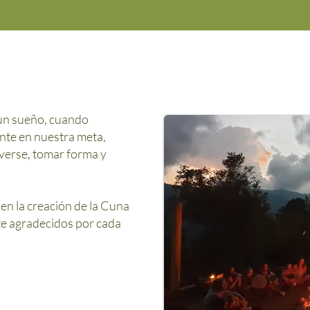
 un sueño, cuando
te en nuestra meta,
verse, tomar forma y
en la creación de la Cuna
te agradecidos por cada