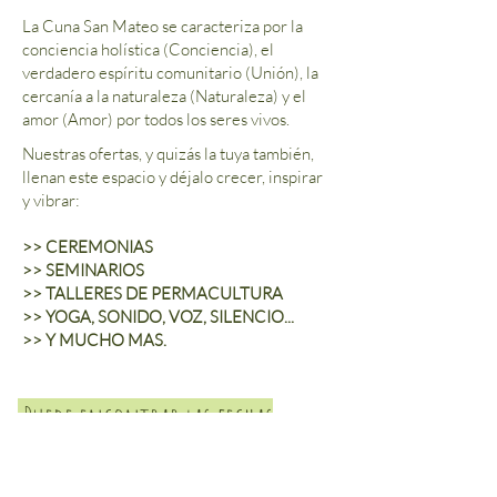
La Cuna San Mateo se caracteriza por la
conciencia holística (Conciencia), el
verdadero espíritu comunitario (Unión), la
cercanía a la naturaleza (Naturaleza) y el
amor (Amor) por todos los seres vivos.
Nuestras ofertas, y quizás la tuya también,
llenan este espacio y déjalo crecer, inspirar
y vibrar:
>> CEREMONIAS
>> SEMINARIOS
>> TALLERES DE PERMACULTURA
>> YOGA, SONIDO, VOZ, SILENCIO...
>> Y MUCHO MAS.
Puede encontrar las fechas
actuales aquí en el
PDF >>